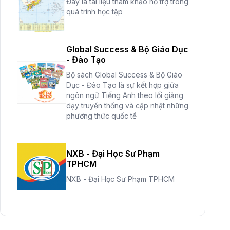
Đây là tài liệu tham khảo hỗ trợ trong
quá trình học tập
Global Success & Bộ Giáo Dục
- Đào Tạo
Bộ sách Global Success & Bộ Giáo
Dục - Đào Tạo là sự kết hợp giữa
ngôn ngữ Tiếng Anh theo lối giảng
dạy truyền thống và cập nhật những
phương thức quốc tế
NXB - Đại Học Sư Phạm
TPHCM
NXB - Đại Học Sư Phạm TPHCM