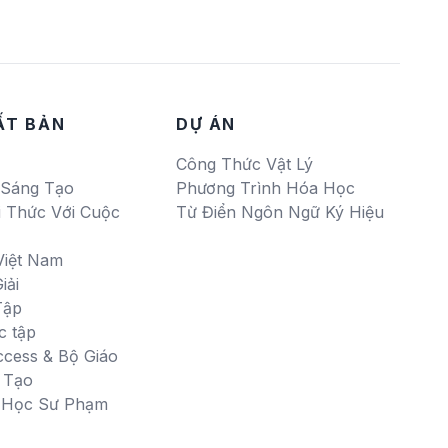
ẤT BẢN
DỰ ÁN
Công Thức Vật Lý
 Sáng Tạo
Phương Trình Hóa Học
i Thức Với Cuộc
Từ Điển Ngôn Ngữ Ký Hiệu
Việt Nam
iải
Tập
c tập
ccess & Bộ Giáo
 Tạo
i Học Sư Phạm