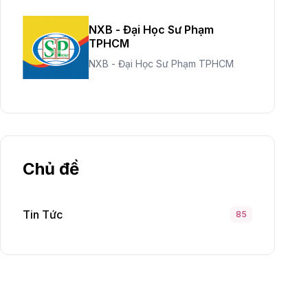
NXB - Đại Học Sư Phạm
TPHCM
NXB - Đại Học Sư Phạm TPHCM
Chủ đề
Tin Tức
85