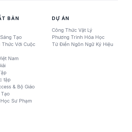
ẤT BẢN
DỰ ÁN
Công Thức Vật Lý
 Sáng Tạo
Phương Trình Hóa Học
i Thức Với Cuộc
Từ Điển Ngôn Ngữ Ký Hiệu
Việt Nam
iải
Tập
c tập
ccess & Bộ Giáo
 Tạo
i Học Sư Phạm