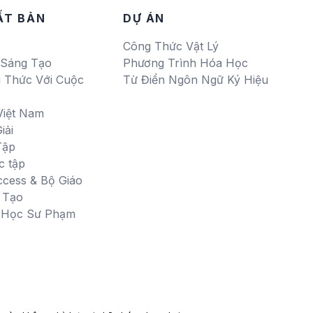
ẤT BẢN
DỰ ÁN
Công Thức Vật Lý
 Sáng Tạo
Phương Trình Hóa Học
i Thức Với Cuộc
Từ Điển Ngôn Ngữ Ký Hiệu
Việt Nam
iải
Tập
c tập
ccess & Bộ Giáo
 Tạo
i Học Sư Phạm