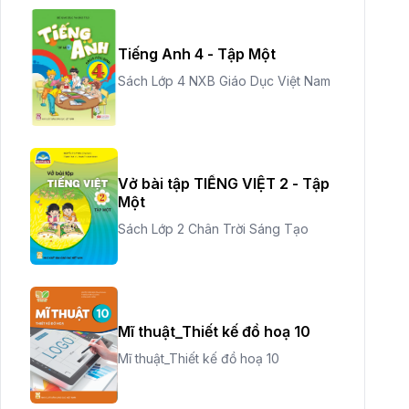
Tiếng Anh 4 - Tập Một
Sách Lớp 4 NXB Giáo Dục Việt Nam
Vở bài tập TIẾNG VIỆT 2 - Tập
Một
Sách Lớp 2 Chân Trời Sáng Tạo
Mĩ thuật_Thiết kế đồ hoạ 10
Mĩ thuật_Thiết kế đồ hoạ 10