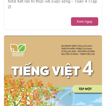
NXB Kết nối tri thức với cuộc sống - Toán 4 (Tập
2)
Xem ngay