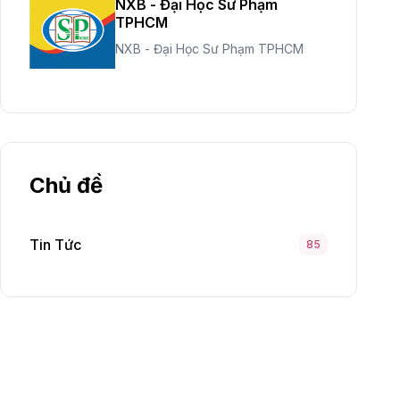
NXB - Đại Học Sư Phạm
TPHCM
NXB - Đại Học Sư Phạm TPHCM
Chủ đề
Tin Tức
85