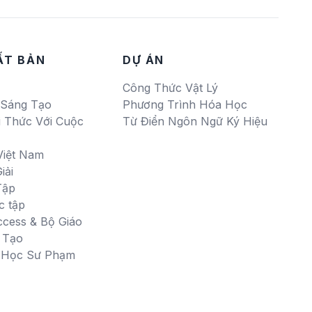
ẤT BẢN
DỰ ÁN
Công Thức Vật Lý
 Sáng Tạo
Phương Trình Hóa Học
i Thức Với Cuộc
Từ Điển Ngôn Ngữ Ký Hiệu
Việt Nam
iải
Tập
c tập
ccess & Bộ Giáo
 Tạo
i Học Sư Phạm