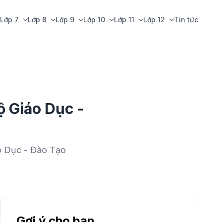
Lớp 7
Lớp 8
Lớp 9
Lớp 10
Lớp 11
Lớp 12
Tin tức
ộ Giáo Dục -
áo Dục - Đào Tạo
Gợi ý cho bạn