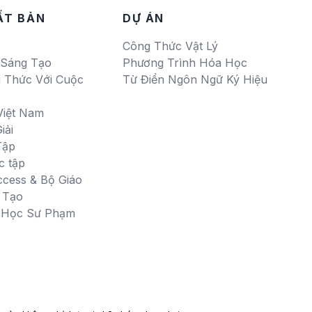
ẤT BẢN
DỰ ÁN
Công Thức Vật Lý
 Sáng Tạo
Phương Trình Hóa Học
i Thức Với Cuộc
Từ Điển Ngôn Ngữ Ký Hiệu
Việt Nam
iải
Tập
c tập
ccess & Bộ Giáo
 Tạo
i Học Sư Phạm