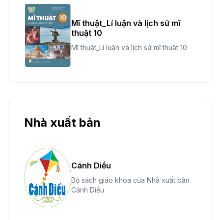
Mĩ thuật_Lí luận và lịch sử mĩ
thuật 10
Mĩ thuật_Lí luận và lịch sử mĩ thuật 10
Nhà xuất bản
Cánh Diều
Bộ sách giáo khoa của Nhà xuất bản
Cánh Diều