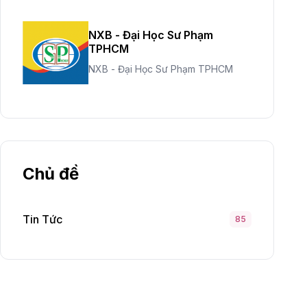
NXB - Đại Học Sư Phạm
TPHCM
NXB - Đại Học Sư Phạm TPHCM
Chủ đề
Tin Tức
85