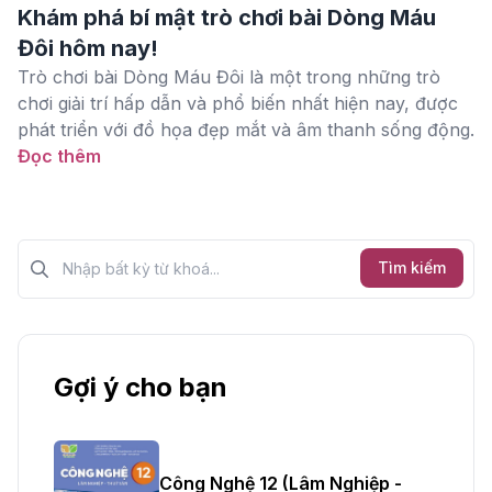
Khám phá bí mật trò chơi bài Dòng Máu
Đôi hôm nay!
Trò chơi bài Dòng Máu Đôi là một trong những trò
chơi giải trí hấp dẫn và phổ biến nhất hiện nay, được
phát triển với đồ họa đẹp mắt và âm thanh sống động.
Đọc thêm
Tìm kiếm?>
Tìm kiếm
Gợi ý cho bạn
Công Nghệ 12 (Lâm Nghiệp -