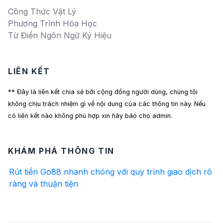
Công Thức Vật Lý
Phương Trình Hóa Học
Từ Điển Ngôn Ngữ Ký Hiệu
LIÊN KẾT
** Đây là liên kết chia sẻ bới cộng đồng người dùng, chúng tôi
không chịu trách nhiệm gì về nội dung của các thông tin này. Nếu
có liên kết nào không phù hợp xin hãy báo cho admin.
KHÁM PHÁ THÔNG TIN
Rút tiền Go88 nhanh chóng với quy trình giao dịch rõ
ràng và thuận tiện