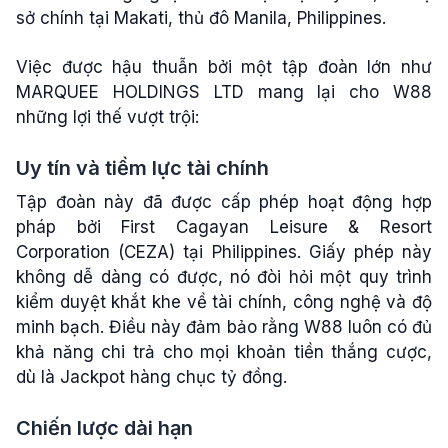
sở chính tại Makati, thủ đô Manila, Philippines.
Việc được hậu thuẫn bởi một tập đoàn lớn như
MARQUEE HOLDINGS LTD mang lại cho W88
những lợi thế vượt trội:
Uy tín và tiềm lực tài chính
Tập đoàn này đã được cấp phép hoạt động hợp
pháp bởi First Cagayan Leisure & Resort
Corporation (CEZA) tại Philippines. Giấy phép này
không dễ dàng có được, nó đòi hỏi một quy trình
kiểm duyệt khắt khe về tài chính, công nghệ và độ
minh bạch. Điều này đảm bảo rằng W88 luôn có đủ
khả năng chi trả cho mọi khoản tiền thắng cược,
dù là Jackpot hàng chục tỷ đồng.
Chiến lược dài hạn