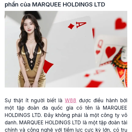
phần của MARQUEE HOLDINGS LTD
Sự thật ít người biết là
W88
được điều hành bởi
một tập đoàn đa quốc gia có tên là MARQUEE
HOLDINGS LTD. Đây không phải là một công ty vô
danh. MARQUEE HOLDINGS LTD là một tập đoàn tài
chính và công nghệ với tiềm lực cực kỳ lớn, có trụ