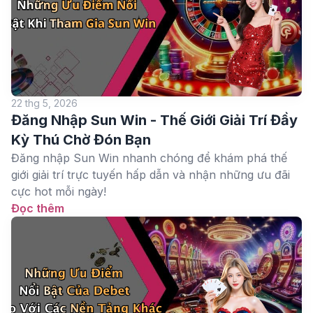
22 thg 5, 2026
Đăng Nhập Sun Win - Thế Giới Giải Trí Đầy
Kỳ Thú Chờ Đón Bạn
Đăng nhập Sun Win nhanh chóng để khám phá thế
giới giải trí trực tuyến hấp dẫn và nhận những ưu đãi
cực hot mỗi ngày!
Đọc thêm