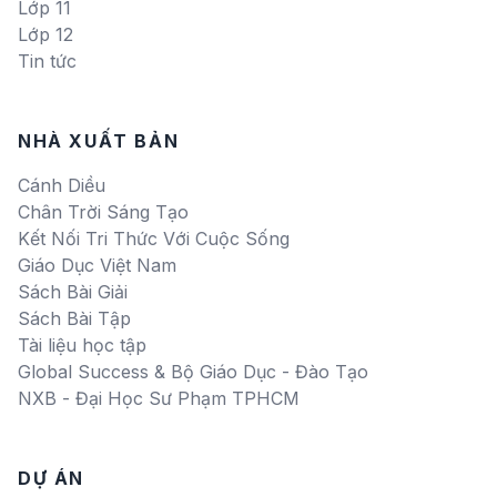
Lớp 11
Lớp 12
Tin tức
NHÀ XUẤT BẢN
Cánh Diều
Chân Trời Sáng Tạo
Kết Nối Tri Thức Với Cuộc Sống
Giáo Dục Việt Nam
Sách Bài Giải
Sách Bài Tập
Tài liệu học tập
Global Success & Bộ Giáo Dục - Đào Tạo
NXB - Đại Học Sư Phạm TPHCM
DỰ ÁN