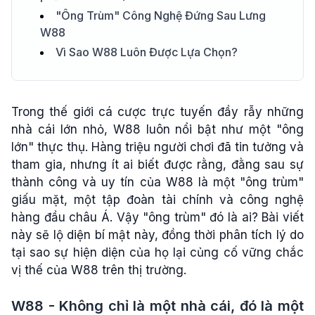
"Ông Trùm" Công Nghệ Đứng Sau Lưng
W88
Vì Sao W88 Luôn Được Lựa Chọn?
Trong thế giới cá cược trực tuyến đầy rẫy những
nhà cái lớn nhỏ, W88 luôn nổi bật như một "ông
lớn" thực thụ. Hàng triệu người chơi đã tin tưởng và
tham gia, nhưng ít ai biết được rằng, đằng sau sự
thành công và uy tín của W88 là một "ông trùm"
giấu mặt, một tập đoàn tài chính và công nghệ
hàng đầu châu Á. Vậy "ông trùm" đó là ai? Bài viết
này sẽ lộ diện bí mật này, đồng thời phân tích lý do
tại sao sự hiện diện của họ lại củng cố vững chắc
vị thế của W88 trên thị trường.
W88 - Không chỉ là một nhà cái, đó là một