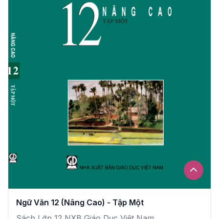
Ngữ Văn 12 (Nâng Cao) - Tập Một
Sách Lớp 12 NXB Giáo Dục Việt Nam