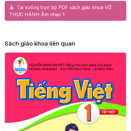
Tải xuống trọn bộ PDF sách giáo khoa VỞ
THỰC HÀNH Âm nhạc 1
Sách giáo khoa liên quan